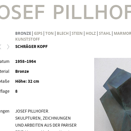
|
|
|
|
|
|
|
BRONZE
GIPS
TON
BLECH
STEIN
HOLZ
STAHL
MARMO
KUNSTSTOFF
SCHRÄGER KOPF
atum
1958–1964
erial
Bronze
Maße
Höhe: 32 cm
flage
8
ungen
JOSEF PILLHOFER.
SKULPTUREN, ZEICHNUNGEN
UND ARBEITEN AUS DER PARISER