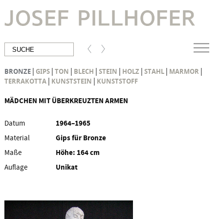
|
|
|
|
|
|
|
|
BRONZE
GIPS
TON
BLECH
STEIN
HOLZ
STAHL
MARMOR
|
|
TERRAKOTTA
KUNSTSTEIN
KUNSTSTOFF
MÄDCHEN MIT ÜBERKREUZTEN ARMEN
Datum
1964–1965
Material
Gips für Bronze
Maße
Höhe: 164 cm
Auflage
Unikat