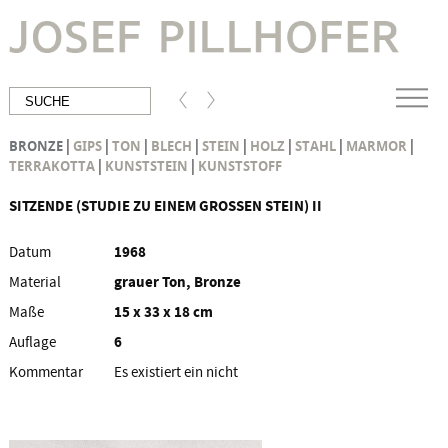
|
|
|
|
|
|
|
|
BRONZE
GIPS
TON
BLECH
STEIN
HOLZ
STAHL
MARMOR
|
|
TERRAKOTTA
KUNSTSTEIN
KUNSTSTOFF
SITZENDE (STUDIE ZU EINEM GROSSEN STEIN) II
Datum
1968
Material
grauer Ton, Bronze
Maße
15 x 33 x 18 cm
Auflage
6
Kommentar
Es existiert ein nicht
autorisierter, nicht
nummerierter Bronzeabguss