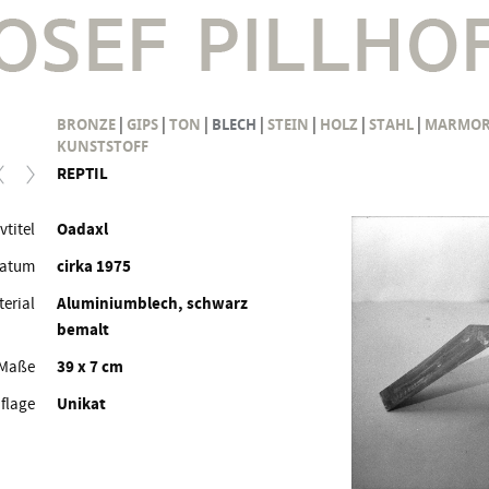
|
|
|
|
|
|
|
BRONZE
GIPS
TON
BLECH
STEIN
HOLZ
STAHL
MARMO
KUNSTSTOFF
REPTIL
vtitel
Oadaxl
atum
cirka 1975
erial
Aluminiumblech, schwarz
bemalt
Maße
39 x 7 cm
flage
Unikat