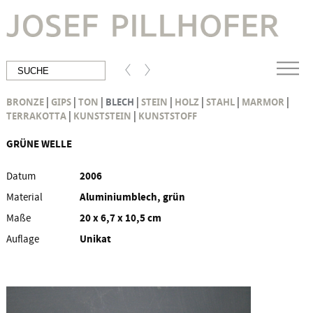
|
|
|
|
|
|
|
|
BRONZE
GIPS
TON
BLECH
STEIN
HOLZ
STAHL
MARMOR
|
|
TERRAKOTTA
KUNSTSTEIN
KUNSTSTOFF
GRÜNE WELLE
Datum
2006
Material
Aluminiumblech, grün
beschichtet
Maße
20 x 6,7 x 10,5 cm
Auflage
Unikat