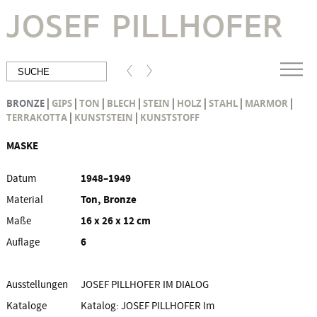
|
|
|
|
|
|
|
|
BRONZE
GIPS
TON
BLECH
STEIN
HOLZ
STAHL
MARMOR
|
|
TERRAKOTTA
KUNSTSTEIN
KUNSTSTOFF
MASKE
Datum
1948–1949
Material
Ton, Bronze
Maße
16 x 26 x 12 cm
Auflage
6
Ausstellungen
JOSEF PILLHOFER IM DIALOG
MIT CÉZANNE, GIACOMETTI,
Kataloge
Katalog: JOSEF PILLHOFER Im